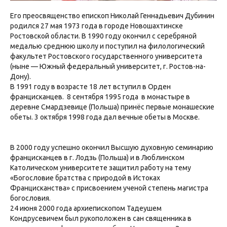
Его преосвященство епископ Николай Геннадьевич Дубинин
родился 27 мая 1973 года в городе Новошахтинске
Ростовской области. В 1990 году окончил с серебряной
медалью среднюю школу и поступил на филологический
факультет Ростовского государственного университета
(ныне — Южный федеральный университет, г. Ростов-на-
Дону).
В 1991 году в возрасте 18 лет вступил в Орден
францисканцев. 8 сентября 1995 года в монастыре в
деревне Смардзевице (Польша) принёс первые монашеские
обеты. 3 октября 1998 года дал вечные обеты в Москве.
В 2000 году успешно окончил Высшую духовную семинарию
францисканцев в г. Лодзь (Польша) и в Люблинском
Католическом университете защитил работу на тему
«Богословие братства с природой в Истоках
Францисканства» с присвоением ученой степень магистра
богословия.
24 июня 2000 года архиепископом Тадеушем
Кондрусевичем был рукоположен в сан священника в