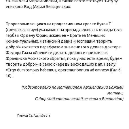
св. Николай Мирликийский, а также соответствует титулу
епископа Вод (Аквы) Бизаценских.
Прорисовывающаяся на процессионном кресте буква Т
(греческая «тау») указывает на принадлежность обладателя
герба к Ордену Францисканцев – Братьев Меньших
Конвентуальных. Латинский девиз «Поспешим творить
добро!» является парафразом знаменитого девиза доктора
Фёдора Гааза «Спешите делать добро» и призыва св.
Франциска Ассизского «Братья, пока у нас есть время, будем
творить добро!», в свою очередь восходящих к ап. Павлу:
«Ergo dum tempus habemus, operemur bonum ad omnes» (Гал 6,
10).
(Подготовлено по материалам Архиепархии Божией
матери,
Сибирской католической газеты и Википедии)
Приход Св. Адальберта