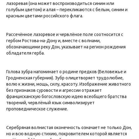
лазоревая (она может воспроизводиться синим или
голубым цветом) и алая – перекликаются с белым, синим и
красным цветами российского флага.
Рассечённое лазоревое и червлёное поле соотносится с
гербом Ростова-на-Дону и, вместе с волнами,
обозначающими реку Дон, указывает на регион рождения
обладателя герба.
Голова зубра напоминает о родине предков (Беловежье и
Гродненская губерния). Зубр олицетворяет трудолюбие,
волю к жизни, мощь, силу, красоту. Изображение животного
без признаков суровости и агрессии отражает
францисканскую богословскую идею всеобщего братства
творений, червлёный язык символизирует
проповедническое служение.
Серебряная волнистая оконечность означает не только Дон,
но и всю водную стихию, покровителем которой является