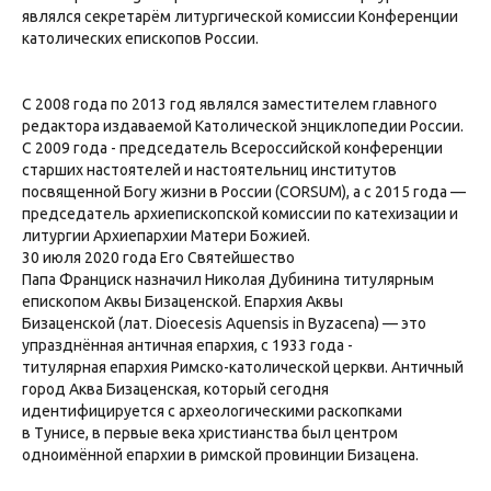
являлся секретарём литургической комиссии Конференции
католических епископов России.
С 2008 года по 2013 год являлся заместителем главного
редактора издаваемой Католической энциклопедии России.
С 2009 года - председатель Всероссийской конференции
старших настоятелей и настоятельниц институтов
посвященной Богу жизни в России (CORSUM), а с 2015 года —
председатель архиепископской комиссии по катехизации и
литургии Архиепархии Матери Божией.
30 июля 2020 года Его Святейшество
Папа Франциск назначил Николая Дубинина титулярным
епископом Аквы Бизаценской. Епархия Аквы
Бизаценской (лат. Dioecesis Aquensis in Byzacena) — это
упразднённая античная епархия, с 1933 года -
титулярная епархия Римско-католической церкви. Античный
город Аква Бизаценская, который сегодня
идентифицируется с археологическими раскопками
в Тунисе, в первые века христианства был центром
одноимённой епархии в римской провинции Бизацена.