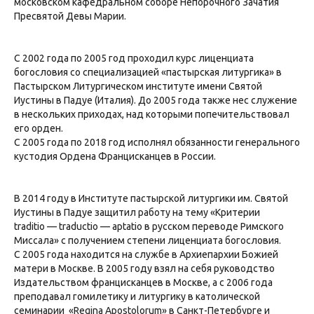
московском кафедральном соборе Непорочного Зачатия
Пресвятой Девы Марии.
С 2002 года по 2005 год проходил курс лиценциата
богословия со специализацией «пастырская литургика» в
Пастырском Литургическом институте имени Святой
Иустины в Падуе (Италия). До 2005 года также нес служение
в нескольких приходах, над которыми попечительствовал
его орден.
С 2005 года по 2018 год исполнял обязанности генерального
кустодия Ордена Францисканцев в России.
В 2014 году в Институте пастырской литургики им. Святой
Иустины в Падуе защитил работу на тему «Критерии
traditio — traductio — aptatio в русском переводе Римского
Миссала» с получением степени лиценциата богословия.
С 2005 года находится на службе в Архиепархии Божией
матери в Москве. В 2005 году взял на себя руководство
Издательством францисканцев в Москве, а с 2006 года
преподавал гомилетику и литургику в католической
семинарии «Regina Apostolorum» в Санкт-Петербурге и