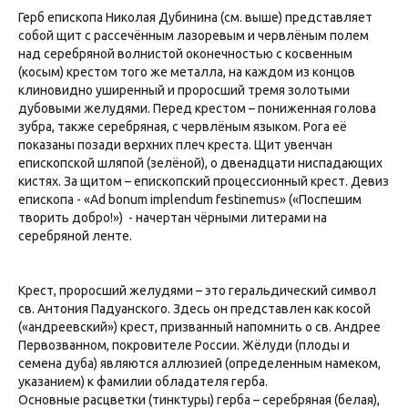
Герб епископа Николая Дубинина (см. выше) представляет
собой щит с рассечённым лазоревым и червлёным полем
над серебряной волнистой оконечностью с косвенным
(косым) крестом того же металла, на каждом из концов
клиновидно уширенный и проросший тремя золотыми
дубовыми желудями. Перед крестом – пониженная голова
зубра, также серебряная, с червлёным языком. Рога её
показаны позади верхних плеч креста. Щит увенчан
епископской шляпой (зелёной), о двенадцати ниспадающих
кистях. За щитом – епископский процессионный крест. Девиз
епископа - «Ad bonum implendum festinemus» («Поспешим
творить добро!») - начертан чёрными литерами на
серебряной ленте.
Крест, проросший желудями – это геральдический символ
св. Антония Падуанского. Здесь он представлен как косой
(«андреевский») крест, призванный напомнить о св. Андрее
Первозванном, покровителе России. Жёлуди (плоды и
семена дуба) являются аллюзией (определенным намеком,
указанием) к фамилии обладателя герба.
Основные расцветки (тинктуры) герба – серебряная (белая),