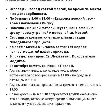
Исповедь – перед святой Мессой, во время св. Мессы
и по договорённости.
По будням в 8.00 и 18.00 - «Евхаристический час» -
время поклонения Иисусу
Новенна к Божией Матери Неустанной Помощи в
среду перед утренней и вечерней св. Мессой.
Сегодня открывается епархиальная стадия
синодального процесса.
во время Мессы в 12 часов состоится Первое
причастие детей нашего прихода.
В понедельник праз. Св. Луки еванг. Покровитель
медиков.
22 октября память св. Иоанна Павла II.
Группы анонимных алкоголиков «Адальберт»
встречаются по воскресениям в 14.00 и по средам и
пятницам в 19.00
Группы анонимных наркоманов встречаются ежедневно в
19.00
По воскресениям в 15.30 встречается группа «Ал-Анон»,
это те люди, которые живут среди выпивающих много
алкоголя и употребляющих наркотики.