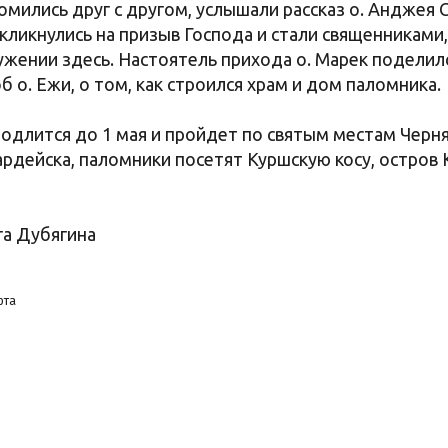
мились друг с другом, услышали рассказ о. Анджея С
кликнулись на призыв Господа и стали священниками,
лужении здесь. Настоятель прихода о. Марек поделил
 о. Ежи, о том, как строился храм и дом паломника.
длится до 1 мая и пройдет по святым местам Чернях
ардейска, паломники посетят Куршскую косу, остров
га Дубягина
рта