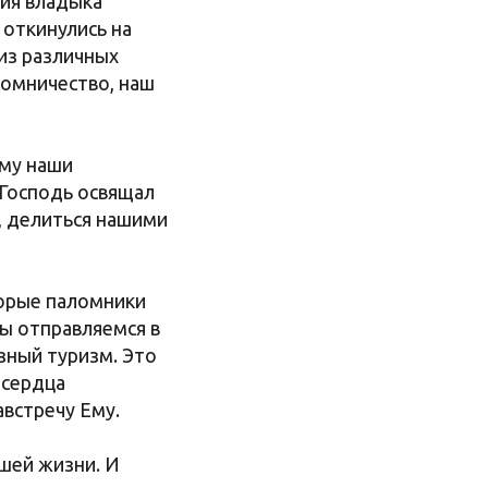
ния владыка
 откинулись на
из различных
ломничество, наш
Ему наши
 Господь освящал
и, делиться нашими
торые паломники
мы отправляемся в
зный туризм. Это
 сердца
австречу Ему.
ашей жизни. И