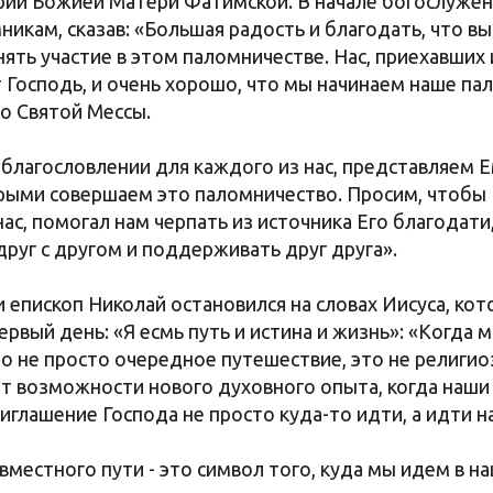
арии Божией Матери Фатимской. В начале богослуже
никам, сказав: «Большая радость и благодать, что вы
ть участие в этом паломничестве. Нас, приехавших 
 Господь, и очень хорошо, что мы начинаем наше па
о Святой Мессы.
 благословлении для каждого из нас, представляем 
орыми совершаем это паломничество. Просим, чтобы
л нас, помогал нам черпать из источника Его благодат
руг с другом и поддерживать друг друга».
 епископ Николай остановился на словах Иисуса, ко
ервый день: «Я есмь путь и истина и жизнь»: «Когда 
о не просто очередное путешествие, это не религио
ет возможности нового духовного опыта, когда наши
иглашение Господа не просто куда-то идти, а идти н
вместного пути - это символ того, куда мы идем в н