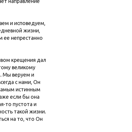
ает направление
наем и исповедуем,
седневной жизни,
ам ее непрестанно
ством крещения дал
 тому великому
. Мы веруем и
сегда с нами, Он
н самым истинным
аже если бы она
я-то пустота и
ность такой жизни.
ься на то, что Он