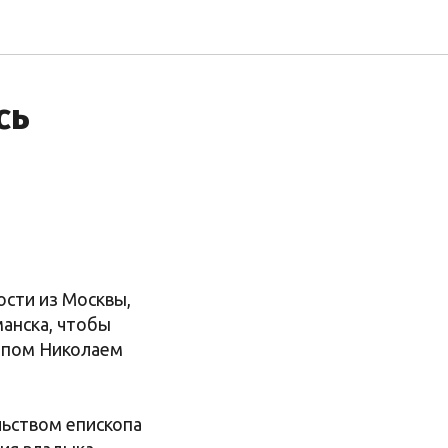
сь
ости из Москвы,
анска, чтобы
копом Николаем
льством епископа