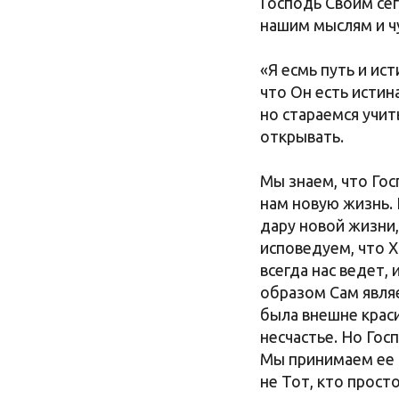
Господь Своим сег
нашим мыслям и ч
«Я есмь путь и ис
что Он есть истин
но стараемся учит
открывать.
Мы знаем, что Гос
нам новую жизнь. 
дару новой жизни
исповедуем, что Х
всегда нас ведет,
образом Сам являе
была внешне краси
несчастье. Но Гос
Мы принимаем ее и
не Тот, кто просто