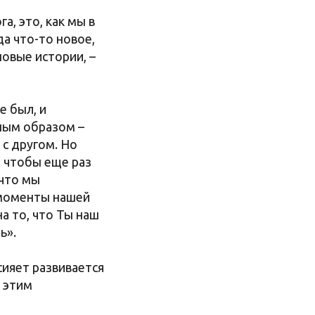
га, это, как мы в
а что-то новое,
овые истории, –
е был, и
тным образом –
 с другом. Но
, чтобы еще раз
 что мы
 моменты нашей
а то, что Ты наш
ь».
сияет развивается
- этим