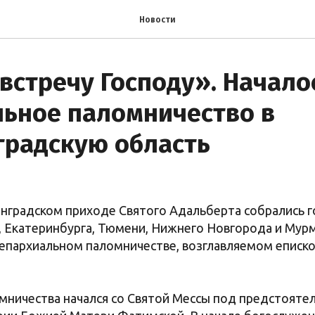
Новости
встречу Господу». Начало
льное паломничество в
градскую область
инградском приходе Святого Адальберта собрались г
, Екатеринбурга, Тюмени, Нижнего Новгорода и Мурм
в епархиальном паломничестве, возглавляемом епис
мничества начался со Святой Мессы под предстояте