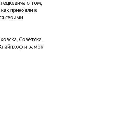
тецкевича о том,
 как приехали в
ся своими
овска, Советска,
 Кнайпхоф и замок