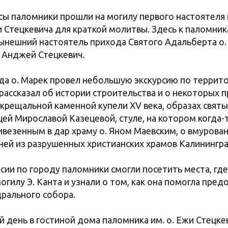
сы паломники прошли на могилу первого настоятеля 
 Стецкевича для краткой молитвы. Здесь к паломни
ынешний настоятель прихода Святого Адальберта о.
. Анджей Стецкевич.
да о. Марек провел небольшую экскурсию по террит
 рассказал об истории строительства и о некоторых 
 крещальной каменной купели XV века, образах святы
ей Мирославой Казецевой, стуле, на котором когда-
ривезенным в дар храму о. Яном Маевским, о вмурова
ней из разрушенных христианских храмов Калинингра
сии по городу паломники смогли посетить места, где
огилу Э. Канта и узнали о том, как она помогла пред
рального собора.
 день в гостиной дома паломника им. о. Ежи Стецкев