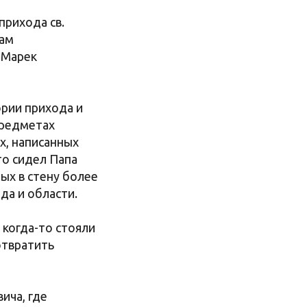
прихода св.
кам
 Марек
ории прихода и
предметах
х, написанных
то сидел Папа
ных в стену более
да и области.
 когда-то стояли
отвратить
ича, где