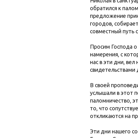
Николая в санкту
обратился к палом
предложение приня
городов, собирает
совместный путь с
Просим Господа о
намерения, с кот
нас в эти дни, ве
свидетельствами д
В своей проповеди
услышали в этот п
паломничество, эт
то, что сопутству
откликаются на пр
Эти дни нашего со