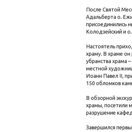
После Святой Мес
Адальберта о. Ежи
присоединились н
Колодзейский и о
Настоятель прихо
храму. В храме он
убранства храма –
местной художниц
Иоанн Павел II, п
150 обломков кам
В обзорной экскур
храмы, посетили м
разрушение кафед
Завершился первый