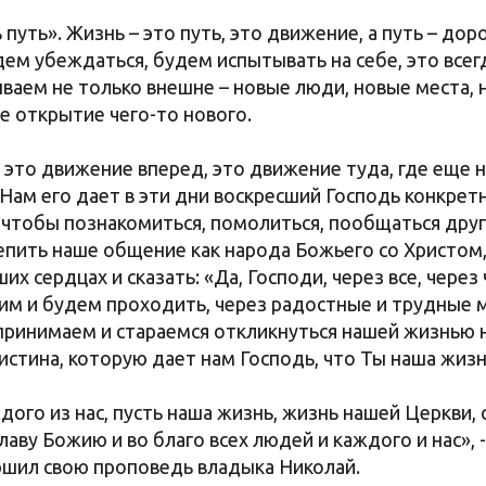
 путь». Жизнь – это путь, это движение, а путь – доро
ем убеждаться, будем испытывать на себе, это всегд
аем не только внешне – новые люди, новые места, н
е открытие чего-то нового.
 это движение вперед, это движение туда, где еще н
Нам его дает в эти дни воскресший Господь конкре
 чтобы познакомиться, помолиться, пообщаться друг
епить наше общение как народа Божьего со Христом
их сердцах и сказать: «Да, Господи, через все, через
им и будем проходить, через радостные и трудные
принимаем и стараемся откликнуться нашей жизнью н
 истина, которую дает нам Господь, что Ты наша жизн
дого из нас, пусть наша жизнь, жизнь нашей Церкви, 
лаву Божию и во благо всех людей и каждого и нас», 
шил свою проповедь владыка Николай.