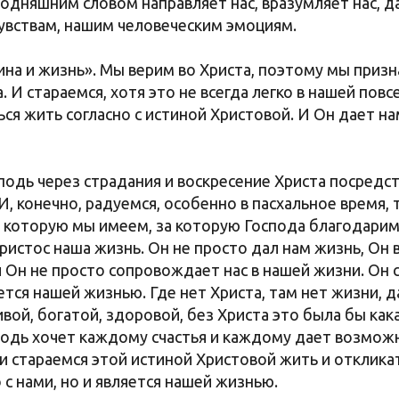
одняшним словом направляет нас, вразумляет нас, д
увствам, нашим человеческим эмоциям.
тина и жизнь». Мы верим во Христа, поэтому мы приз
а. И стараемся, хотя это не всегда легко в нашей пов
ься жить согласно с истиной Христовой. И Он дает н
подь через страдания и воскресение Христа посред
И, конечно, радуемся, особенно в пасхальное время,
, которую мы имеем, за которую Господа благодарим
ристос наша жизнь. Он не просто дал нам жизнь, Он в
 и Он не просто сопровождает нас в нашей жизни. О
тся нашей жизнью. Где нет Христа, там нет жизни, д
вой, богатой, здоровой, без Христа это была бы кака
подь хочет каждому счастья и каждому дает возмож
 стараемся этой истиной Христовой жить и откликат
 с нами, но и является нашей жизнью.