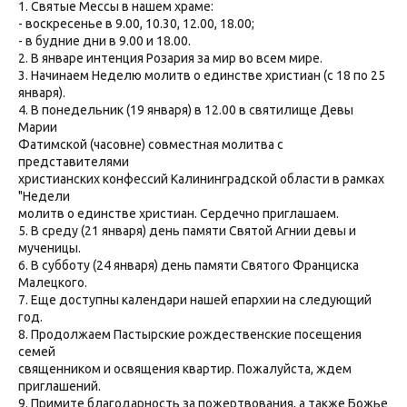
1. Святые Мессы в нашем храме:
- воскресенье в 9.00, 10.30, 12.00, 18.00;
- в будние дни в 9.00 и 18.00.
2. В январе интенция Розария за мир во всем мире.
3. Начинаем Неделю молитв о единстве христиан (с 18 по 25
января).
4. В понедельник (19 января) в 12.00 в святилище Девы
Марии
Фатимской (часовне) совместная молитва с
представителями
христианских конфессий Калининградской области в рамках
"Недели
молитв о единстве христиан. Сердечно приглашаем.
5. В среду (21 января) день памяти Святой Агнии девы и
мученицы.
6. В субботу (24 января) день памяти Святого Франциска
Малецкого.
7. Еще доступны календари нашей епархии на следующий
год.
8. Продолжаем Пастырские рождественские посещения
семей
священником и освящения квартир. Пожалуйста, ждем
приглашений.
9. Примите благодарность за пожертвования, а также Божье